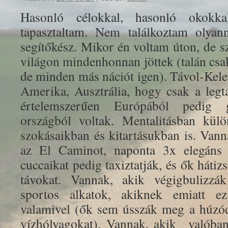
Hasonló célokkal, hasonló okokk
tapasztaltam. Nem találkoztam olyann
segítőkész. Mikor én voltam úton, de sz
világon mindenhonnan jöttek (talán csa
de minden más nációt igen). Távol-Kele
Amerika, Ausztrália, hogy csak a legt
értelemszerűen Európából pedig g
országból voltak. Mentalitásban kül
szokásaikban és kitartásukban is. Vann
az El Caminot, naponta 3x elegáns 
cuccaikat pedig taxiztatják, és ők hátiz
távokat. Vannak, akik végigbulizzá
sportos alkatok, akiknek emiatt ez
valamivel (ők sem ússzák meg a húzód
vízhólyagokat). Vannak, akik valóba