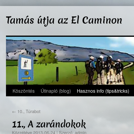
Kilépés
a
Tamás útja az El Caminon
tartalomba
Köszöntés
Útinapló (blog)
Hasznos info (tips&tricks)
←
10., Túrabot
11., A zarándokok
Közzétéve
2013-06-24
|
Szerző:
admin