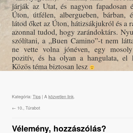
járják az Utat, és nagyon fapadosan é
Úton, útfélen, albergueben, bárban, 
látod őket az Úton, hátizsákjukról és a r
azonnal tudod, hogy zarándoktárs. Ny
szólítani, a „Buen Camino”-t nem lát
ne vette volna jónéven, egy mosol
pozitív, és ha olyan a hangulata, el l
Közös téma biztosan lesz
Kategória:
Tips
| A
közvetlen link
.
←
10., Túrabot
Vélemény, hozzászólás?