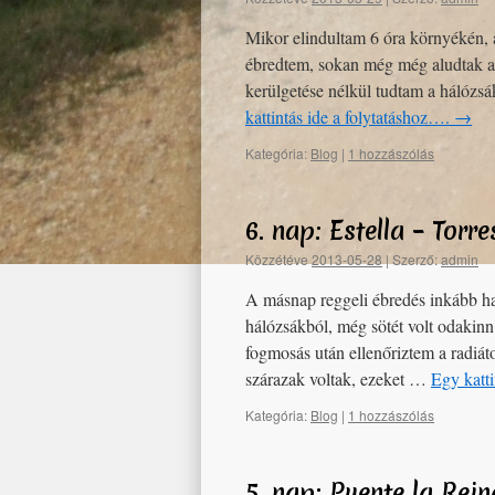
Mikor elindultam 6 óra környékén, 
ébredtem, sokan még még aludtak 
kerülgetése nélkül tudtam a hálózs
kattintás ide a folytatáshoz….
→
Kategória:
Blog
|
1 hozzászólás
6. nap: Estella – Torr
Közzétéve
2013-05-28
|
Szerző:
admin
A másnap reggeli ébredés inkább ha
hálózsákból, még sötét volt odakin
fogmosás után ellenőriztem a radiát
szárazak voltak, ezeket …
Egy katti
Kategória:
Blog
|
1 hozzászólás
5. nap: Puente la Rei