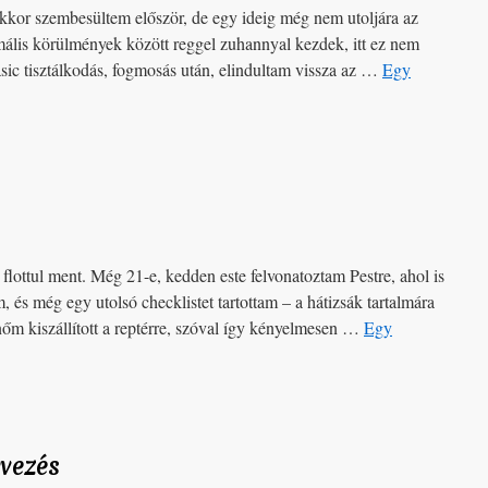
kor szembesültem először, de egy ideig még nem utoljára az
mális körülmények között reggel zuhannyal kezdek, itt ez nem
sic tisztálkodás, fogmosás után, elindultam vissza az …
Egy
, flottul ment. Még 21-e, kedden este felvonatoztam Pestre, ahol is
, és még egy utolsó checklistet tartottam – a hátizsák tartalmára
m kiszállított a reptérre, szóval így kényelmesen …
Egy
rvezés