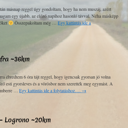
után másnap reggel úgy gondoltam, hogy ha nem muszáj, azért
magam egy újabb, az előző napihoz hasonló távval. Néha másképp
 őket
Összepakoltam még …
Egy kattintás ide a
ofra ~36km
rra ébredtem 6 óra tájt reggel, hogy igencsak gyorsan jó volna
lőző esti gyorsleves és a vörösbor nem szerették meg egymást. A
 emberre …
Egy kattintás ide a folytatáshoz….
→
o – Logrono ~20km