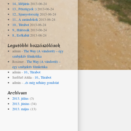
14., Időjárás
2013-06-24
13., Pénzügyek :)
2013-06-24
12., Spanyolország
2013-06-24
11., A zarándokok
2013-06-24
10., Túrabot
2013-06-24
9., Hálózsák
2013-06-24
8., Esőkabát
2013-06-24
Legutóbbi hozzászólások
admin
-
The Way (A vándorút) – egy
szubjektív filmkritika
Roszner
-
The Way (A vándorút) –
egy szubjektív filmkritika
admin
-
10., Túrabot
Serfőző Attila
-
10., Túrabot
admin
-
..és még néhány gondolat
Archívum
2013. július
(3)
2013. június
(34)
2013. május
(13)