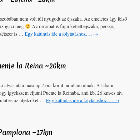
szobában nem volt túl nyugodt az éjszaka. Az emeletes ágy felső
 az igazi még
Az orromat is fújni kellett éjszaka, persze,
kétszer is …
Egy kattintás ide a folytatáshoz….
→
uente la Reina ~26km
ő alvás után másnap 7 óra körül indultam útnak. A lábam
hogy igyekszem eljutni Puente la Reinaba, ami kb. 26 km-es táv.
utat és az útjelzőket …
Egy kattintás ide a folytatáshoz….
→
 Pamplona ~17km