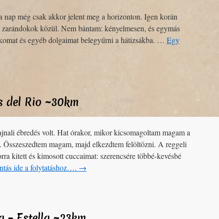
a nap még csak akkor jelent meg a horizonton. Igen korán
a zarándokok közül. Nem bántam: kényelmesen, és egymás
ákomat és egyéb dolgaimat belegyűrni a hátizsákba. …
Egy
es del Rio ~30km
jnali ébredés volt. Hat órakor, mikor kicsomagoltam magam a
n. Összeszedtem magam, majd elkezdtem felöltözni. A reggeli
orra kitett és kimosott cuccaimat: szerencsére többé-kevésbé
ntás ide a folytatáshoz….
→
na – Estella ~23km