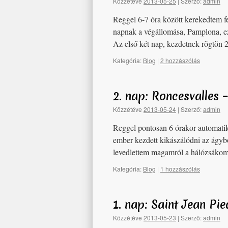
Közzétéve
2013-05-25
|
Szerző:
admin
Reggel 6-7 óra között kerekedtem fe
napnak a végállomása, Pamplona, ez
Az első két nap, kezdetnek rögtön 
Kategória:
Blog
|
2 hozzászólás
2. nap: Roncesvalles
Közzétéve
2013-05-24
|
Szerző:
admin
Reggel pontosan 6 órakor automatiku
ember kezdett kikászálódni az ágyb
levedlettem magamról a hálózsákomat
Kategória:
Blog
|
1 hozzászólás
1. nap: Saint Jean Pi
Közzétéve
2013-05-23
|
Szerző:
admin