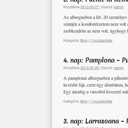
Közzétéve
2013-05-27
|
Szerző:
admin
Az albergueben a kb. 20 személyes 
szintjén a komfortérzetem nem volt
zsebkendőm az nem volt, úgyhogy 
Kategória:
Blog
|
1 hozzászólás
4. nap: Pamplona – P
Közzétéve
2013-05-26
|
Szerző:
admin
A pamplonai albergueben a pihentet
kevésbé fájt, ezért úgy döntöttem, 
Egy darabig a városból kivezető mű
Kategória:
Blog
|
1 hozzászólás
3. nap: Larrasoana –