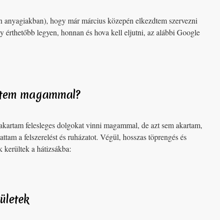
an anyagiakban), hogy már március közepén elkezdtem szervezni
 érthetőbb legyen, honnan és hova kell eljutni, az alábbi Google
vittem magammal?
artam felesleges dolgokat vinni magammal, de azt sem akartam,
attam a felszerelést és ruházatot. Végül, hosszas töprengés és
 kerültek a hátizsákba:
zületek