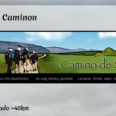
l Caminon
s info (tips&tricks)
..és még néhány gondolat
Leírások, filmek, sajtó, 
orado ~40km