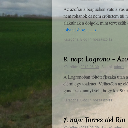
Az azofrai albergueben való alvás 
nem rohanok és nem erőltetem túl 
alakulnak a dolgok, mint tervezzük
folytatáshoz….
→
Kategória:
Blog
|
1 hozzászólás
8. nap: Logrono – Az
Közzétéve
2013-05-30
|
Szerző:
admin
A Logronoban töltött éjszaka után a
elérni egy toalettet. Vélhetően az e
gond csak annyi volt, hogy kb. 90
Kategória:
Blog
|
1 hozzászólás
7. nap: Torres del Ri
Közzétéve
2013-05-29
|
Szerző:
admin