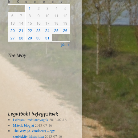
h
K
s
c
p
s
v
1
2
3
4
5
6
7
8
9
10
11
12
13
14
15
16
17
18
19
20
21
22
23
24
25
26
27
28
29
30
31
jún »
The Way
Legutóbbi bejegyzések
Leírások, médiaanyagok
2013-07-16
Mások blogjai
2013-07-16
The Way (A vándorút) – egy
szubjektív filmkritika
2013-07-16