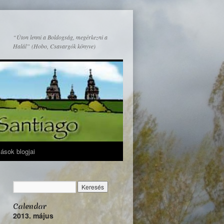
“Úton lenni a Boldogság, megérkezni a
Halál” (Hobo, Csavargók könyve)
mások blogjai
Calendar
2013. május