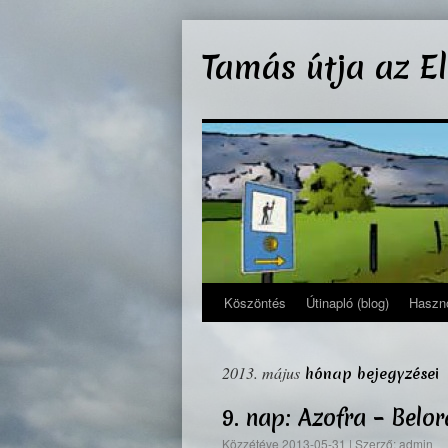
Kilépés
a
Tamás útja az E
tartalomba
Köszöntés
Útinapló (blog)
Haszno
2013. május
hónap bejegyzései
9. nap: Azofra – Bel
Közzétéve
2013-05-31
|
Szerző:
admin