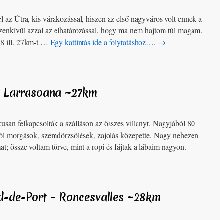
l az Útra, kis várakozással, hiszen az első nagyváros volt ennek a
enkívűl azzal az elhatározással, hogy ma nem hajtom túl magam.
28 ill. 27km-t …
Egy kattintás ide a folytatáshoz….
→
 – Larrasoana ~27km
san felkapcsolták a szálláson az összes villanyt. Nagyjából 80
ól morgások, szemdörzsölések, zajolás közepette. Nagy nehezen
; össze voltam törve, mint a ropi és fájtak a lábaim nagyon.
ed-de-Port – Roncesvalles ~28km