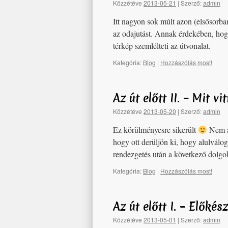
Közzétéve
2013-05-21
|
Szerző:
admin
Itt nagyon sok múlt azon (elsősorb
az odajutást. Annak érdekében, hogy
térkép szemlélteti az útvonalat.
Kategória:
Blog
|
Hozzászólás most!
Az út előtt II. – Mit 
Közzétéve
2013-05-20
|
Szerző:
admin
Ez körülményesre sikerült
Nem ak
hogy ott derüljön ki, hogy alulválog
rendezgetés után a következő dolgok
Kategória:
Blog
|
Hozzászólás most!
Az út előtt I. – Előkés
Közzétéve
2013-05-01
|
Szerző:
admin