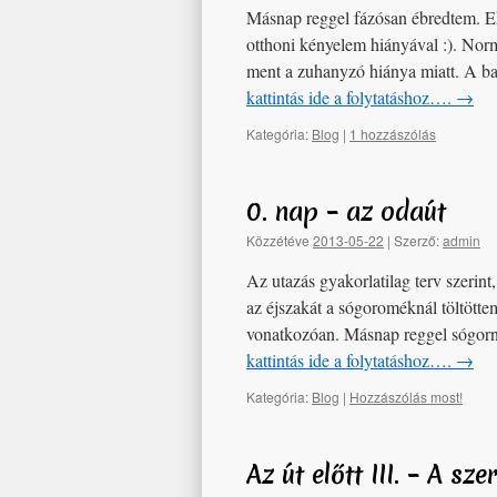
Másnap reggel fázósan ébredtem. Ek
otthoni kényelem hiányával :). Nor
ment a zuhanyzó hiánya miatt. A ba
kattintás ide a folytatáshoz….
→
Kategória:
Blog
|
1 hozzászólás
0. nap – az odaút
Közzétéve
2013-05-22
|
Szerző:
admin
Az utazás gyakorlatilag terv szerint
az éjszakát a sógoroméknál töltöttem
vonatkozóan. Másnap reggel sógornő
kattintás ide a folytatáshoz….
→
Kategória:
Blog
|
Hozzászólás most!
Az út előtt III. – A sze