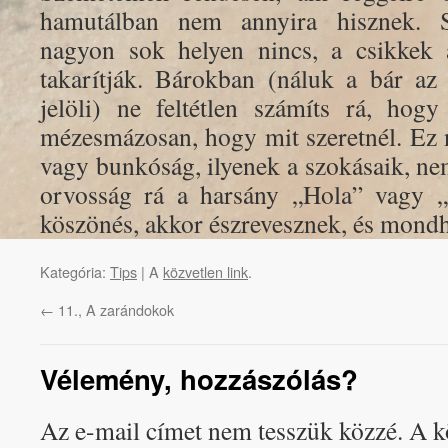
hamutálban nem annyira hisznek. S
nagyon sok helyen nincs, a csikkek 
takarítják. Bárokban (náluk a bár az
jelöli) ne feltétlen számíts rá, hog
mézesmázosan, hogy mit szeretnél. Ez 
vagy bunkóság, ilyenek a szokásaik, ne
orvosság rá a harsány „Hola” vagy 
köszönés, akkor észrevesznek, és mondh
Kategória:
Tips
| A
közvetlen link
.
←
11., A zarándokok
Vélemény, hozzászólás?
Az e-mail címet nem tesszük közzé.
A k