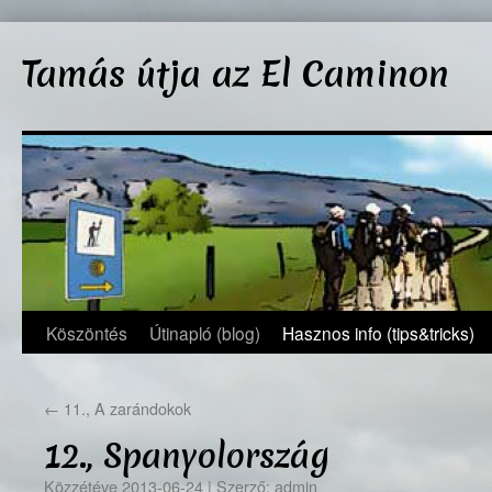
Kilépés
a
Tamás útja az El Caminon
tartalomba
Köszöntés
Útinapló (blog)
Hasznos info (tips&tricks)
←
11., A zarándokok
12., Spanyolország
Közzétéve
2013-06-24
|
Szerző:
admin