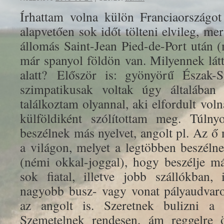
Írhattam volna külön Franciaországot
alapvetően sok időt tölteni elvileg, m
állomás Saint-Jean Pied-de-Port után 
már spanyol földön van. Milyennek lá
alatt? Először is: gyönyörű Észak-
szimpatikusak voltak úgy általába
találkoztam olyannal, aki elfordult vol
külföldiként szólítottam meg. Túl
beszélnek más nyelvet, angolt pl. Az ő
a világon, melyet a legtöbben beszéln
(némi okkal-joggal), hogy beszélje m
sok fiatal, illetve jobb szállókban,
nagyobb busz- vagy vonat pályaudvaro
az angolt is. Szeretnek bulizni a
Szemetelnek rendesen, ám reggelre ö