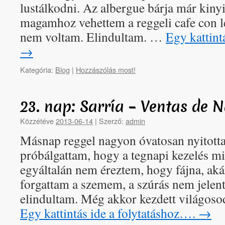
lustálkodni. Az albergue bárja már kinyit
magamhoz vehettem a reggeli cafe con 
nem voltam. Elindultam. …
Egy kattint
→
Kategória:
Blog
|
Hozzászólás most!
23. nap: Sarría – Ventas de
Közzétéve
2013-06-14
|
Szerző:
admin
Másnap reggel nagyon óvatosan nyitott
próbálgattam, hogy a tegnapi kezelés m
egyáltalán nem éreztem, hogy fájna, ak
forgattam a szemem, a szúrás nem jelent
elindultam. Még akkor kezdett világoso
Egy kattintás ide a folytatáshoz….
→