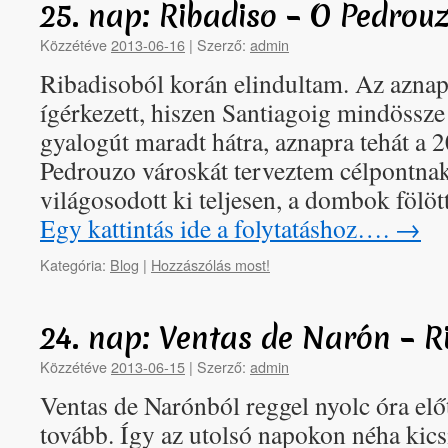
25. nap: Ribadiso – O Pedro
Közzétéve
2013-06-16
|
Szerző:
admin
Ribadisoból korán elindultam. Az azna
ígérkezett, hiszen Santiagoig mindöss
gyalogút maradt hátra, aznapra tehát a 
Pedrouzo városkát terveztem célpontna
világosodott ki teljesen, a dombok fölöt
Egy kattintás ide a folytatáshoz….
→
Kategória:
Blog
|
Hozzászólás most!
24. nap: Ventas de Narón – 
Közzétéve
2013-06-15
|
Szerző:
admin
Ventas de Narónból reggel nyolc óra elő
tovább. Így az utolsó napokon néha kicsi