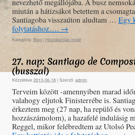
nevezhető megállójába. A busz nemsokár
miután a hátizsákot betettem a csomagtar
Santiagoba visszaúton aludtam …
Egy k
folytatáshoz….
→
Kategória:
Blog
|
Hozzászólás most!
27. nap: Santiago de Composte
(busszal)
Közzétéve
2013-06-18
|
Szerző:
admin
Terveim között -amennyiben marad időm
valahogy eljutok Finisterrébe is. Santia
érkeztem meg (27 nap, ha repülő és vona
hozzászámolom), a hazafelé indulásig 
Reggel, mikor felébredtem az Utolsó Pe