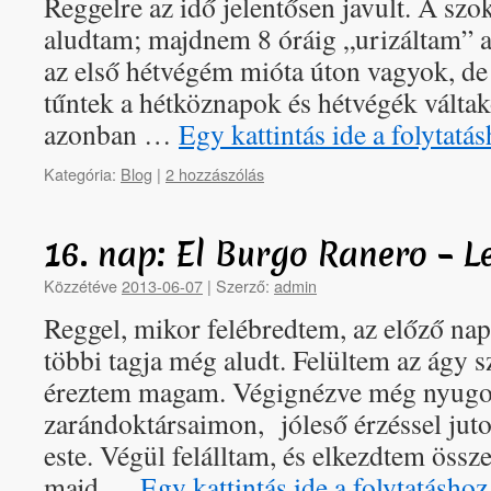
Reggelre az idő jelentősen javult. A szo
aludtam; majdnem 8 óráig „urizáltam” 
az első hétvégém mióta úton vagyok, de 
tűntek a hétköznapok és hétvégék váltak
azonban …
Egy kattintás ide a folytat
Kategória:
Blog
|
2 hozzászólás
16. nap: El Burgo Ranero – 
Közzétéve
2013-06-07
|
Szerző:
admin
Reggel, mikor felébredtem, az előző nap 
többi tagja még aludt. Felültem az ágy s
éreztem magam. Végignézve még nyugo
zarándoktársaimon, jóleső érzéssel juto
este. Végül felálltam, és elkezdtem össz
majd …
Egy kattintás ide a folytatásh