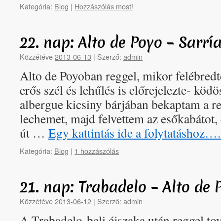
Kategória:
Blog
|
Hozzászólás most!
22. nap: Alto de Poyo – Sarr
Közzétéve
2013-06-13
|
Szerző:
admin
Alto de Poyoban reggel, mikor felébredt
erős szél és lehűlés is előrejelezte- ködö
albergue kicsiny bárjában bekaptam a re
lechemet, majd felvettem az esőkabátot,
út …
Egy kattintás ide a folytatáshoz…
Kategória:
Blog
|
1 hozzászólás
21. nap: Trabadelo – Alto de
Közzétéve
2013-06-12
|
Szerző:
admin
A Trabadelo-beli éjszaka után reggel to