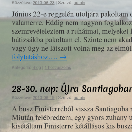
Közzétéve
2013-06-23
|
Szerző:
admin
Június 22-e reggelén utoljára pakoltam 
valamerre. Eddig nem nagyon foglalkoz
szemrevételeztem a ruháimat, melyeket fe
hátizsákba pakoltam el. Szinte nem akad
vagy úgy ne látszott volna meg az elm
folytatáshoz….
→
Kategória:
Blog
|
1 hozzászólás
28-30. nap: Újra Santiagoba
Közzétéve
2013-06-19
|
Szerző:
admin
A busz Finisterréből vissza Santiagoba r
Miután felébredtem, egy gyors zuhany u
kisétáltam Finisterre kétállásos kis bu