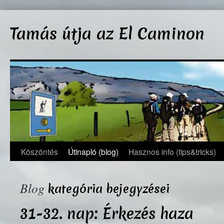
Kilépés
a
Tamás útja az El Caminon
tartalomba
Köszöntés
Útinapló (blog)
Hasznos info (tips&tricks)
Blog
kategória bejegyzései
31-32. nap: Érkezés haza