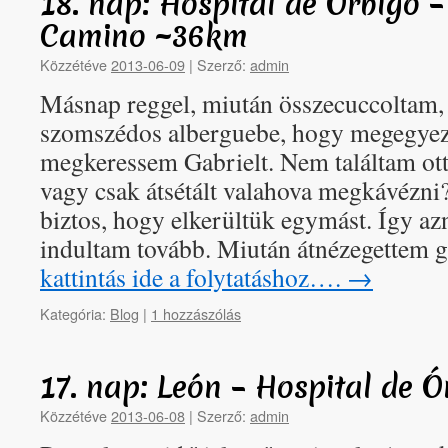
18. nap: Hospital de Órbigo 
Camino ~36km
Közzétéve
2013-06-09
|
Szerző:
admin
Másnap reggel, miután összecuccoltam, 
szomszédos alberguebe, hogy megegye
megkeressem Gabrielt. Nem találtam ott
vagy csak átsétált valahova megkávézn
biztos, hogy elkerültük egymást. Így az
indultam tovább. Miután átnézegettem
kattintás ide a folytatáshoz….
→
Kategória:
Blog
|
1 hozzászólás
17. nap: León – Hospital de 
Közzétéve
2013-06-08
|
Szerző:
admin