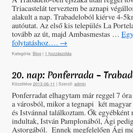
Triacastelát terveztem be aznapi végál
alakult a nap. Trabadeloból kiérve 4-5km
autóutat. Az első kis település La Portela
tovább az út, majd Ambasmestas …
Egy
folytatáshoz….
→
Kategória:
Blog
|
1 hozzászólás
20. nap: Ponferrada – Traba
Közzétéve
2013-06-11
|
Szerző:
admin
Ponferradat elhagytam már reggel 7 óra 
a városból, mikor a tegnapi két magyar
és Istvánnal találkoztam. Ők egyébként
indultak, István Pamplonából, Ági pedi
Astorgából. Ennek megfelelően Ági m