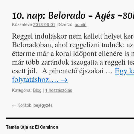
10. nap: Belorado – Agés ~3
Közzétéve
2013-06-01
|
Szerző:
admin
Reggel induláskor nem kellett helyet ke
Beloradoban, ahol reggelizni tudnék: az 
étterme már a korai időpont ellenére is n
már több zarándok iszogatta a reggeli teá
esett jól. A pihentető éjszakai …
Egy ka
folytatáshoz….
→
Kategória:
Blog
|
1 hozzászólás
←
Korábbi bejegyzés
Tamás útja az El Caminon