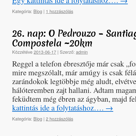
Egy kattintás ide a folytatáshoz….
→
Kategória:
Blog
|
1 hozzászólás
26. nap: O Pedrouzo – Santia
Compostela ~20km
Közzétéve
2013-06-17
|
Szerző:
admin
Reggel a telefon ébresztője már csak „fo
mire megszólalt, már amúgy is csak fé
zarándokok legtöbbje még aludt, elvétve 
hálóteremben zajt hallani. Adtam magam
feküdtem még ébren az ágyban, majd f
kattintás ide a folytatáshoz….
→
Kategória:
Blog
|
2 hozzászólás