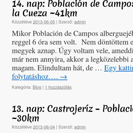
14. nap: Población de Campos
la Cueza ~41km
Közzétéve
2013-06-05
|
Szerző:
admin
Mikor Población de Campos alberguejé
reggel 6 óra sem volt. Nem döntöttem 
megyek aznap. Úgy voltam vele, ameddig
már nem annyira, akkor a legközelebbi 
magam. Elindultam hát, de …
Egy katti
folytatáshoz….
→
Kategória:
Blog
|
1 hozzászólás
13. nap: Castrojeríz – Pobla
~30km
Közzétéve
2013-06-04
|
Szerző:
admin