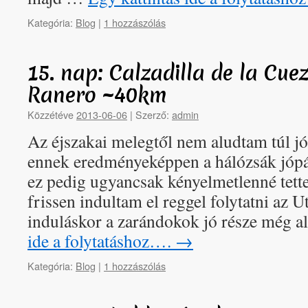
Kategória:
Blog
|
1 hozzászólás
15. nap: Calzadilla de la Cue
Ranero ~40km
Közzétéve
2013-06-06
|
Szerző:
admin
Az éjszakai melegtől nem aludtam túl jó
ennek eredményeképpen a hálózsák jópá
ez pedig ugyancsak kényelmetlenné tett
frissen indultam el reggel folytatni az Ut
induláskor a zarándokok jó része még 
ide a folytatáshoz….
→
Kategória:
Blog
|
1 hozzászólás