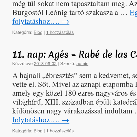
még túl sokat nem tapasztaltam meg. A
Burgostól Leónig tartó szakasza a …
Eg
folytatáshoz….
→
Kategória:
Blog
|
1 hozzászólás
11. nap: Agés – Rabé de las
Közzétéve
2013-06-02
|
Szerző:
admin
A hajnali „ébresztés” sem a kedvemet, 
vette el. Sőt. Mivel az aznapi etapomba 
amely egy közel 180 ezres nagyváros é
világhírű, XIII. században épült katedrál
különösen nagy várakozással indulta
folytatáshoz….
→
Kategória:
Blog
|
1 hozzászólás