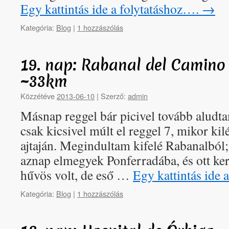
Egy kattintás ide a folytatáshoz….
→
Kategória:
Blog
|
1 hozzászólás
19. nap: Rabanal del Camino
~33km
Közzétéve
2013-06-10
|
Szerző:
admin
Másnap reggel bár picivel tovább aludta
csak kicsivel múlt el reggel 7, mikor ki
ajtaján. Megindultam kifelé Rabanalból
aznap elmegyek Ponferradába, és ott ker
hűvös volt, de eső …
Egy kattintás ide 
Kategória:
Blog
|
1 hozzászólás