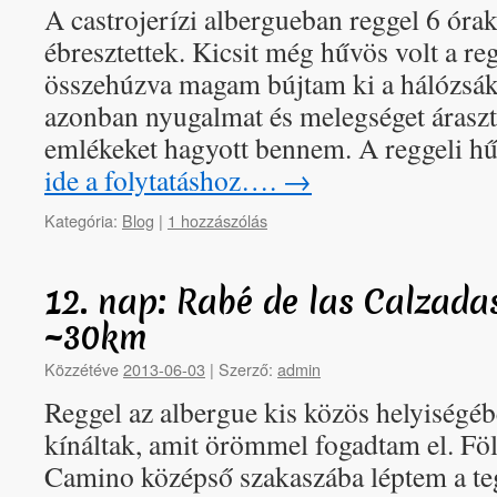
A castrojerízi albergueban reggel 6 óra
ébresztettek. Kicsit még hűvös volt a reg
összehúzva magam bújtam ki a hálózsák
azonban nyugalmat és melegséget áraszto
emlékeket hagyott bennem. A reggeli 
ide a folytatáshoz….
→
Kategória:
Blog
|
1 hozzászólás
12. nap: Rabé de las Calzadas
~30km
Közzétéve
2013-06-03
|
Szerző:
admin
Reggel az albergue kis közös helyiségéb
kínáltak, amit örömmel fogadtam el. Föl
Camino középső szakaszába léptem a te