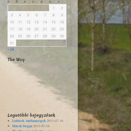
h
K
s
c
p
s
v
1
2
3
4
5
6
7
8
9
10
11
12
13
14
15
16
17
18
19
20
21
22
23
24
25
26
27
28
29
30
31
« júl
The Way
Legutóbbi bejegyzések
Leírások, médiaanyagok
2013-07-16
Mások blogjai
2013-07-16