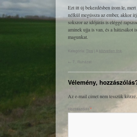
Ezt itt új bekezdésben írom le, mer
nélkül megússza az ember, akkor írj
sokszor az időjárás is eléggé rapsz
aminek ujja is van, és a hátizsákot i
magunkat.
Kategória:
Tips
| A
közvetlen link
.
←
7., Ruházat
Vélemény, hozzászólás
Az e-mail címet nem tesszük közzé.
Hozzászólás
*