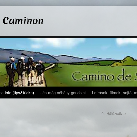
l Caminon
s info (tips&tricks)
..és még néhány gondolat
Leírások, filmek, sajtó, 
9., Hálózsák
→