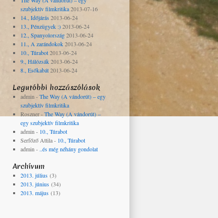
The Way (A vándorút) – egy
szubjektív filmkritika
2013-07-16
14., Időjárás
2013-06-24
13., Pénzügyek :)
2013-06-24
12., Spanyolország
2013-06-24
11., A zarándokok
2013-06-24
10., Túrabot
2013-06-24
9., Hálózsák
2013-06-24
8., Esőkabát
2013-06-24
Legutóbbi hozzászólások
admin
-
The Way (A vándorút) – egy
szubjektív filmkritika
Roszner
-
The Way (A vándorút) –
egy szubjektív filmkritika
admin
-
10., Túrabot
Serfőző Attila
-
10., Túrabot
admin
-
..és még néhány gondolat
Archívum
2013. július
(3)
2013. június
(34)
2013. május
(13)