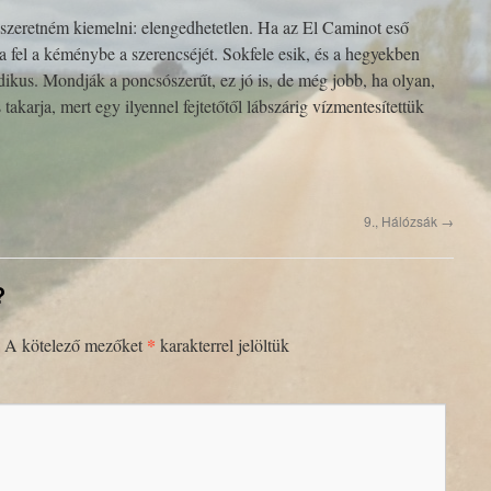
t szeretném kiemelni: elengedhetetlen. Ha az El Caminot eső
a fel a kéménybe a szerencséjét. Sokfele esik, és a hegyekben
odikus. Mondják a poncsószerűt, ez jó is, de még jobb, ha olyan,
s takarja, mert egy ilyennel fejtetőtől lábszárig vízmentesítettük
9., Hálózsák
→
?
*
A kötelező mezőket
karakterrel jelöltük