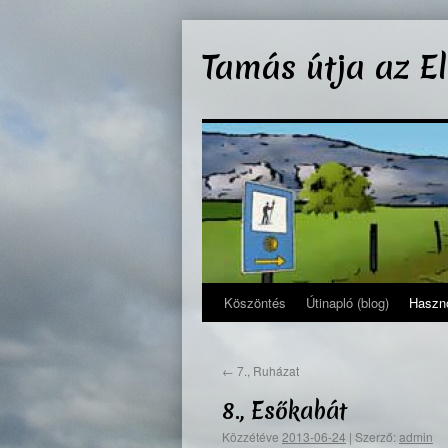
Kilépés
a
Tamás útja az E
tartalomba
Köszöntés
Útinapló (blog)
Haszno
←
7., Ruházat
8., Esőkabát
Közzétéve
2013-06-24
|
Szerző:
admin