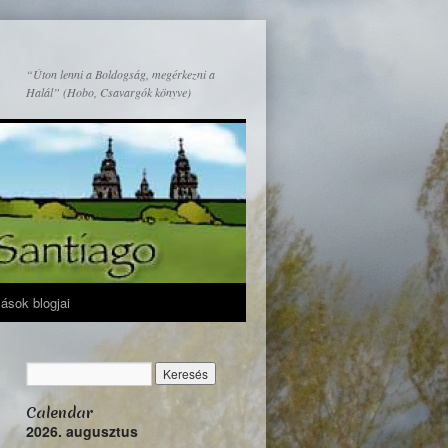
“Úton lenni a Boldogság, megérkezni a
Halál” (Hobo, Csavargók könyve)
mások blogjai
Calendar
2026. augusztus