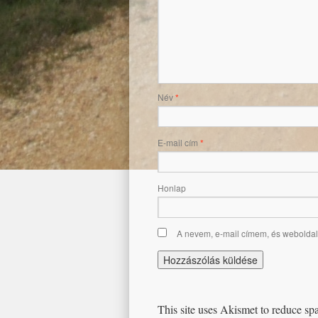
Név
*
E-mail cím
*
Honlap
A nevem, e-mail címem, és webold
This site uses Akismet to reduce s