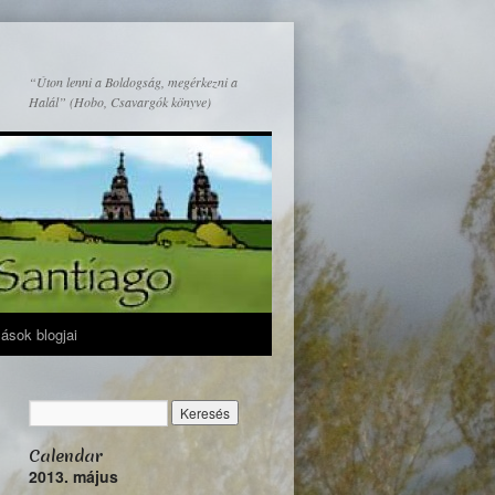
“Úton lenni a Boldogság, megérkezni a
Halál” (Hobo, Csavargók könyve)
mások blogjai
Calendar
2013. május