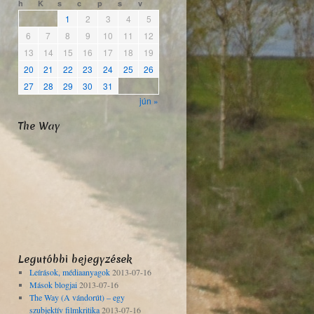
h
K
s
c
p
s
v
1
2
3
4
5
6
7
8
9
10
11
12
13
14
15
16
17
18
19
20
21
22
23
24
25
26
27
28
29
30
31
jún »
The Way
Legutóbbi bejegyzések
Leírások, médiaanyagok
2013-07-16
Mások blogjai
2013-07-16
The Way (A vándorút) – egy
szubjektív filmkritika
2013-07-16