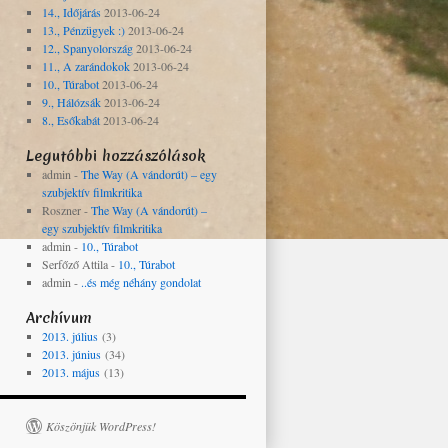
14., Időjárás
2013-06-24
13., Pénzügyek :)
2013-06-24
12., Spanyolország
2013-06-24
11., A zarándokok
2013-06-24
10., Túrabot
2013-06-24
9., Hálózsák
2013-06-24
8., Esőkabát
2013-06-24
Legutóbbi hozzászólások
admin
-
The Way (A vándorút) – egy
szubjektív filmkritika
Roszner
-
The Way (A vándorút) –
egy szubjektív filmkritika
admin
-
10., Túrabot
Serfőző Attila
-
10., Túrabot
admin
-
..és még néhány gondolat
Archívum
2013. július
(3)
2013. június
(34)
2013. május
(13)
Köszönjük WordPress!