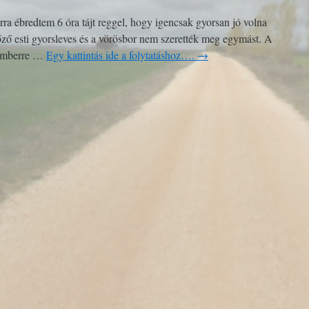
rra ébredtem 6 óra tájt reggel, hogy igencsak gyorsan jó volna
lőző esti gyorsleves és a vörösbor nem szerették meg egymást. A
 emberre …
Egy kattintás ide a folytatáshoz….
→