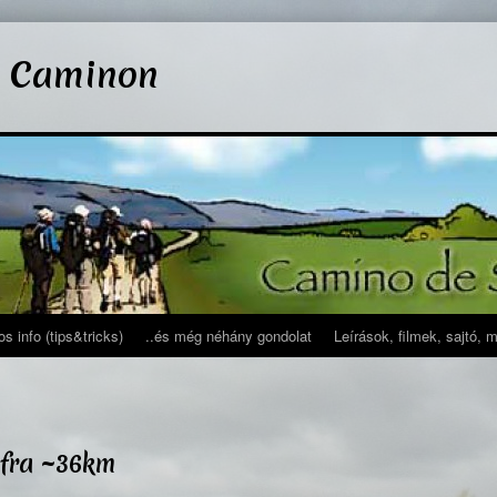
l Caminon
s info (tips&tricks)
..és még néhány gondolat
Leírások, filmek, sajtó, 
ofra ~36km