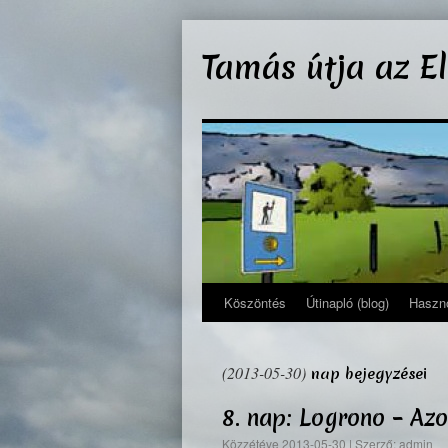
Kilépés
a
Tamás útja az E
tartalomba
Köszöntés
Útinapló (blog)
Haszno
(2013-05-30)
nap bejegyzései
8. nap: Logrono – Az
Közzétéve
2013-05-30
|
Szerző:
admin