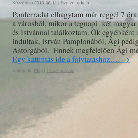
Közzétéve
2013-06-11
|
Szerző:
admin
Ponferradat elhagytam már reggel 7 óra 
a városból, mikor a tegnapi két magyar
és Istvánnal találkoztam. Ők egyébként
indultak, István Pamplonából, Ági pedi
Astorgából. Ennek megfelelően Ági m
Egy kattintás ide a folytatáshoz….
→
Kategória:
Blog
|
1 hozzászólás