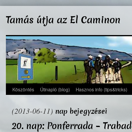
Kilépés
a
Tamás útja az El Caminon
tartalomba
Köszöntés
Útinapló (blog)
Hasznos info (tips&tricks)
(2013-06-11)
nap bejegyzései
20. nap: Ponferrada – Traba