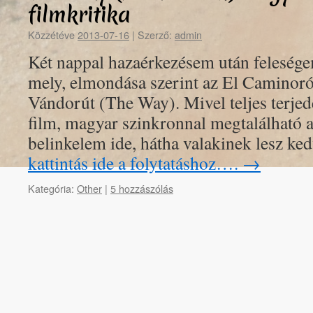
filmkritika
Közzétéve
2013-07-16
|
Szerző:
admin
Két nappal hazaérkezésem után feleségem
mely, elmondása szerint az El Caminoról
Vándorút (The Way). Mivel teljes terje
film, magyar szinkronnal megtalálható 
belinkelem ide, hátha valakinek lesz k
kattintás ide a folytatáshoz….
→
Kategória:
Other
|
5 hozzászólás