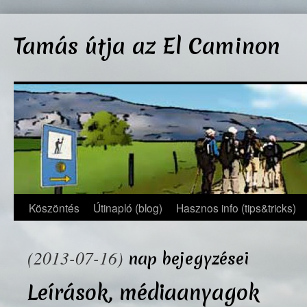
Kilépés
a
Tamás útja az El Caminon
tartalomba
Köszöntés
Útinapló (blog)
Hasznos info (tips&tricks)
(2013-07-16)
nap bejegyzései
Leírások, médiaanyagok