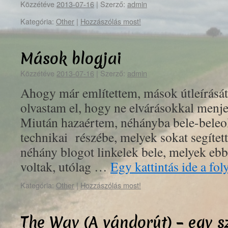
Közzétéve
2013-07-16
|
Szerző:
admin
Kategória:
Other
|
Hozzászólás most!
Mások blogjai
Közzétéve
2013-07-16
|
Szerző:
admin
Ahogy már említettem, mások útleírásá
olvastam el, hogy ne elvárásokkal menjek
Miután hazaértem, néhányba bele-beleolv
technikai részébe, melyek sokat segítet
néhány blogot linkelek bele, melyek eb
voltak, utólag …
Egy kattintás ide a fo
Kategória:
Other
|
Hozzászólás most!
The Way (A vándorút) – egy s