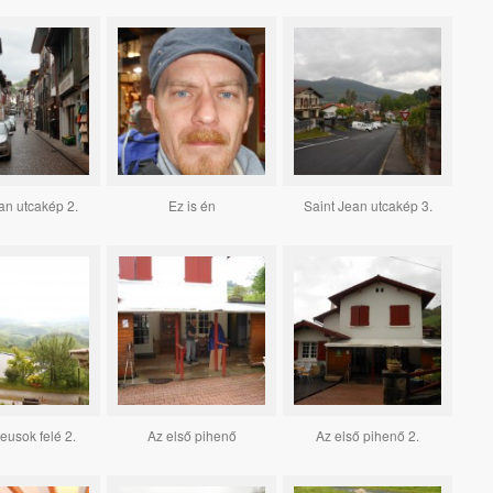
an utcakép 2.
Ez is én
Saint Jean utcakép 3.
eusok felé 2.
Az első pihenő
Az első pihenő 2.