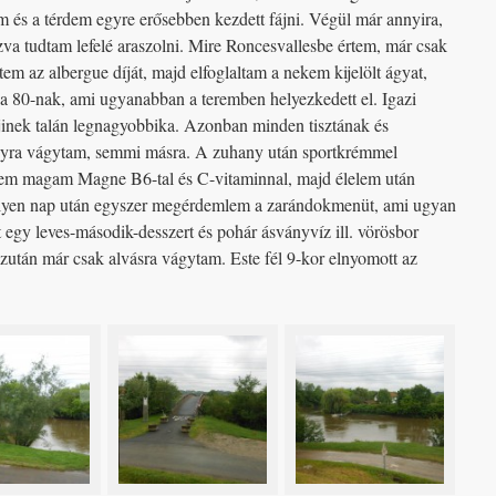
m és a térdem egyre erősebben kezdett fájni. Végül már annyira,
zva tudtam lefelé araszolni. Mire Roncesvallesbe értem, már csak
m az albergue díját, majd elfoglaltam a nekem kijelölt ágyat,
a 80-nak, ami ugyanabban a teremben helyezkedett el. Igazi
uejinek talán legnagyobbika. Azonban minden tisztának és
anyra vágytam, semmi másra. A zuhany után sportkrémmel
tem magam Magne B6-tal és C-vitaminnal, majd élelem után
ilyen nap után egyszer megérdemlem a zarándokmenüt, ami ugyan
t egy leves-második-desszert és pohár ásványvíz ill. vörösbor
 Ezután már csak alvásra vágytam. Este fél 9-kor elnyomott az