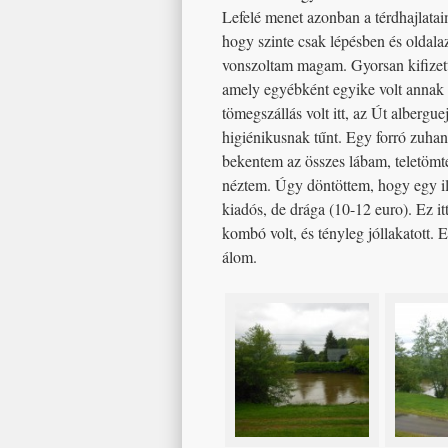
Lefelé menet azonban a térdhajlatai
hogy szinte csak lépésben és oldala
vonszoltam magam. Gyorsan kifizette
amely egyébként egyike volt annak 
tömegszállás volt itt, az Út alberg
higiénikusnak tűnt. Egy forró zuh
bekentem az összes lábam, teletöm
néztem. Úgy döntöttem, hogy egy 
kiadós, de drága (10-12 euro). Ez it
kombó volt, és tényleg jóllakatott.
álom.