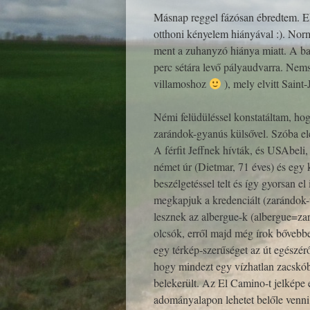
Másnap reggel fázósan ébredtem. Ek
otthoni kényelem hiányával :). Nor
ment a zuhanyzó hiánya miatt. A bas
perc sétára levő pályaudvarra. Nems
villamoshoz
), mely elvitt Saint
Némi felüdüléssel konstatáltam, ho
zarándok-gyanús külsővel. Szóba ele
A férfit Jeffnek hívták, és USAbeli
német úr (Dietmar, 71 éves) és egy k
beszélgetéssel telt és így gyorsan e
megkapjuk a kredenciált (zarándok-ú
lesznek az albergue-k (albergue=zar
olcsók, erről majd még írok bővebben
egy térkép-szerűséget az út egészéről
hogy mindezt egy vízhatlan zacskóba
belekerült. Az El Camino-t jelképe e
adományalapon lehetet belőle venni