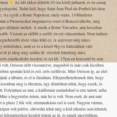
lettem
Az idő ekkor délelőtt 10 óra körül járhatott, és én aznap
ggyalogolni. Tudni kell, hogy Saint Jean Pied-de-Portból két úton
be. Az egyik a Route Napoleon, mely óriási, 1100méteres
után a Pireneusokat megmászva vezet el Roncesvallesbe, még
séges időjárás mellett. A másik a Route Varcarlos, ami hosszban
yabb. Viszont az előbbi a szebb; én ezt választottam. Nem tudtam
gnehezebb része vitán felül ez. A szervezet még nincs
 terheléshez, amit ez és a közel 9kg-os hátizsákkal való
tt jó ideig még szállás ill. vízvételi lehetőség sincs.
rős emelkedésbe kezdett, és ezt kb. 17km-en keresztül be sem
ű volt, Orisson előtt visszanézve, magasból és már csak kicsiben
özben spontán köd és eső, erős szélfúvás. Mire Orisson-ig, az első
jtak a lábaim, és el is fáradtam. Elképzelhetetlennek tűnt, hogy
Azonban meg is éheztem, úgy döntöttem tehát, hogy eszek, és
t. Folytattam az utat, a kaliforniai zarándoknő is erre tartott, néha
ire a hegytetőre értem, már hó is volt. Nem esett, de ami már
t is plusz 2 fok volt, zúzmarakásás eső is esett. Nagyon vártam,
zépen volt jelölve, eltévedni tehát még a köd ellenére sem lehetett,
olsó kilométereken kezdett lejteni az út, és ennek megörültem.