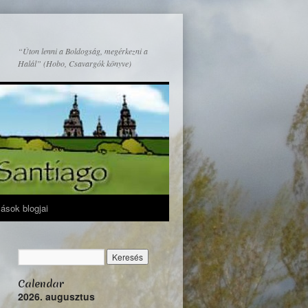
“Úton lenni a Boldogság, megérkezni a
Halál” (Hobo, Csavargók könyve)
mások blogjai
Calendar
2026. augusztus