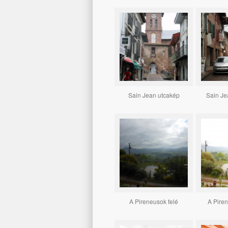
Sain Jean utcakép
Sain Je
A Pireneusok felé
A Piren