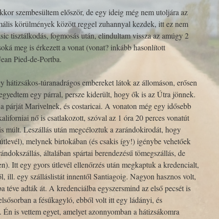
kor szembesültem először, de egy ideig még nem utoljára az
mális körülmények között reggel zuhannyal kezdek, itt ez nem
ic tisztálkodás, fogmosás után, elindultam vissza az amúgy 2
oká meg is érkezett a vonat (vonat? inkább hasonlított
-Jean Pied-de-Portba.
gy hátizsákos-túranadrágos embereket látok az állomáson, erősen
gyedtem egy párral, persze kiderült, hogy ők is az Útra jönnek.
, a párját Marivelnek, és costaricai. A vonaton még egy idősebb
aliforniai nő is csatlakozott, szóval az 1 óra 20 perces vonatút
l is múlt. Leszállás után megcéloztuk a zarándokirodát, hogy
tlevél), melynek birtokában (és csakis így!) igénybe vehetőek
ándokszállás, általában spártai berendezésű tömegszállás, de
). Itt egy gyors útlevél ellenőrzés után megkaptuk a kredencialt,
, ill. egy szálláslistát innentől Santiagoig. Nagyon hasznos volt,
 téve adták át. A kredenciálba egyszersmind az első pecsét is
lsősorban a fésűkagyló, ebből volt itt egy ládányi, és
. Én is vettem egyet, amelyet azonnyomban a hátizsákomra