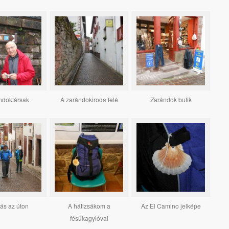
ndoktársak
A zarándokiroda felé
Zarándok butik
lás az úton
A hátizsákom a
Az El Camino jelképe
fésűkagylóval