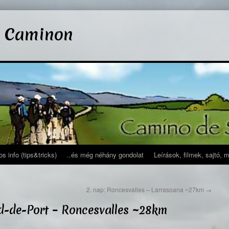
l Caminon
s info (tips&tricks)
..és még néhány gondolat
Leírások, filmek, sajtó, 
2. nap: Roncesvalles – Larrasoana ~27km
→
ed-de-Port – Roncesvalles ~28km