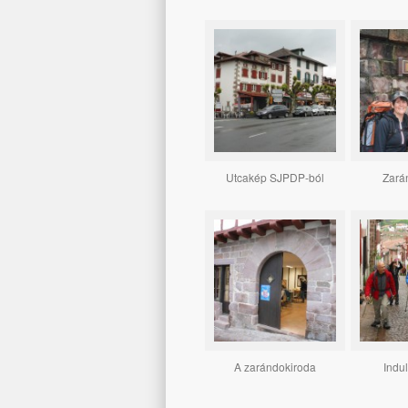
Utcakép SJPDP-ból
Zará
A zarándokiroda
Indu