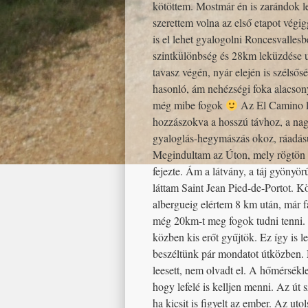
kötöttem. Mostmár én is zarándok 
szerettem volna az első etapot végi
is el lehet gyalogolni Roncesvalles
szintkülönbség és 28km leküzdése 
tavasz végén, nyár elején is szélső
hasonló, ám nehézségi foka alacson
még mibe fogok
Az El Camino le
hozzászokva a hosszú távhoz, a nagy
gyaloglás-hegymászás okoz, ráadásul i
Megindultam az Úton, mely rögtön e
fejezte. Ám a látvány, a táj gyönyör
láttam Saint Jean Pied-de-Portot. K
albergueig elértem 8 km után, már fá
még 20km-t meg fogok tudni tenni. 
közben kis erőt gyűjtök. Ez így is let
beszéltünk pár mondatot útközben. M
leesett, nem olvadt el. A hőmérsékle
hogy lefelé is kelljen menni. Az út s
ha kicsit is figyelt az ember. Az ut