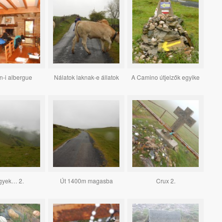
n-i albergue
Nálatok laknak-e állatok
A Camino útjelzők egyike
gyek… 2.
Út 1400m magasba
Crux 2.