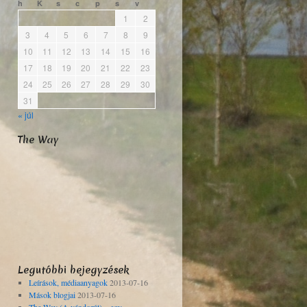
h
K
s
c
p
s
v
1
2
3
4
5
6
7
8
9
10
11
12
13
14
15
16
17
18
19
20
21
22
23
24
25
26
27
28
29
30
31
« júl
The Way
Legutóbbi bejegyzések
Leírások, médiaanyagok
2013-07-16
Mások blogjai
2013-07-16