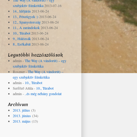
The Way (A vándorút) – egy
szubjektív filmkritika
2013-07-16
14., Időjárás
2013-06-24
13., Pénzügyek :)
2013-06-24
12., Spanyolország
2013-06-24
11., A zarándokok
2013-06-24
10., Túrabot
2013-06-24
9., Hálózsák
2013-06-24
8., Esőkabát
2013-06-24
Legutóbbi hozzászólások
admin
-
The Way (A vándorút) – egy
szubjektív filmkritika
Roszner
-
The Way (A vándorút) –
egy szubjektív filmkritika
admin
-
10., Túrabot
Serfőző Attila
-
10., Túrabot
admin
-
..és még néhány gondolat
Archívum
2013. július
(3)
2013. június
(34)
2013. május
(13)