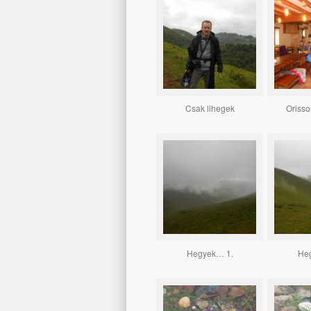
Csak lihegek
Orisso
Hegyek… 1.
He