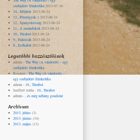
The Way (A vándorút) – egy
szubjektív filmkritika
2013-07-16
14., Időjárás
2013-06-24
13., Pénzügyek :)
2013-06-24
12., Spanyolország
2013-06-24
11., A zarándokok
2013-06-24
10., Túrabot
2013-06-24
9., Hálózsák
2013-06-24
8., Esőkabát
2013-06-24
Legutóbbi hozzászólások
admin
-
The Way (A vándorút) – egy
szubjektív filmkritika
Roszner
-
The Way (A vándorút) –
egy szubjektív filmkritika
admin
-
10., Túrabot
Serfőző Attila
-
10., Túrabot
admin
-
..és még néhány gondolat
Archívum
2013. július
(3)
2013. június
(34)
2013. május
(13)