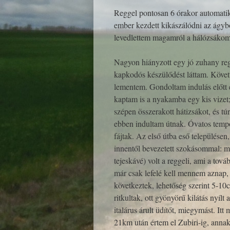
Reggel pontosan 6 órakor automatiku
ember kezdett kikászálódni az ágyb
levedlettem magamról a hálózsákomat
Nagyon hiányzott egy jó zuhany reg
kapkodós készülődést láttam. Követt
lementem. Gondoltam indulás előtt e
kaptam is a nyakamba egy kis vizet;
szépen összerakott hátizsákot, és túr
ebben indultam útnak. Óvatos tempób
fájtak. Az első útba eső települése
innentől bevezetett szokásommal: me
tejeskávé) volt a reggeli, ami a tov
már csak lefelé kell mennem aznap, 
következtek, lehetőség szerint 5-10
ritkultak, ott gyönyörű kilátás nyílt
italárus árult üdítőt, miegymást. Itt
21km után értem el Zubiri-ig, annak 