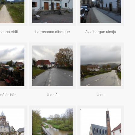
soana előtt
Larrasoana albergue
Az albergue utcája
nő és bár
Úton 2.
Úton