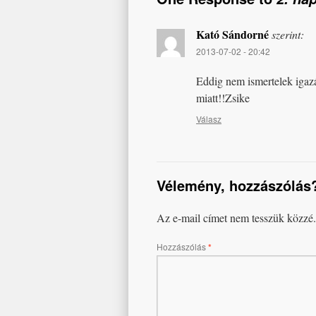
Kató Sándorné
szerint:
2013-07-02 - 20:42
Eddig nem ismertelek igazáb
miatt!!Zsike
Válasz
Vélemény, hozzászólás
Az e-mail címet nem tesszük közzé.
Hozzászólás
*