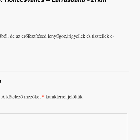
ól, de az erőfeszítésed lenyűgöz,irigyellek és tisztellek e-
?
*
A kötelező mezőket
karakterrel jelöltük