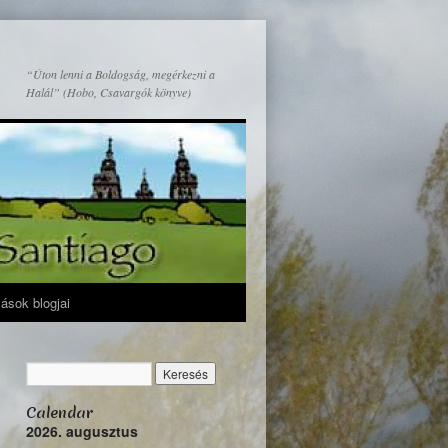
“Úton lenni a Boldogság, megérkezni a
Halál” (Hobo, Csavargók könyve)
mások blogjai
Calendar
2026. augusztus