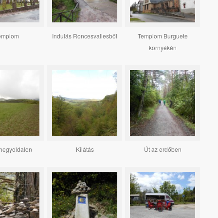
emplom
Indulás Roncesvallesből
Templom Burguete
környékén
hegyoldalon
Kilátás
Út az erdőben