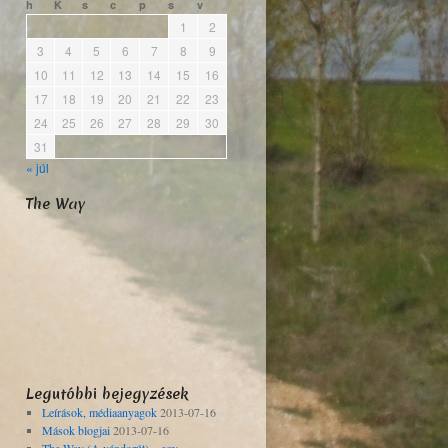
h
K
s
c
p
s
v
1
2
3
4
5
6
7
8
9
10
11
12
13
14
15
16
17
18
19
20
21
22
23
24
25
26
27
28
29
30
31
« júl
The Way
Legutóbbi bejegyzések
Leírások, médiaanyagok
2013-07-16
Mások blogjai
2013-07-16