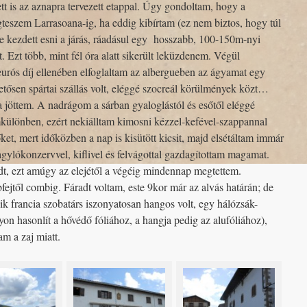
ett is az aznapra tervezett etappal. Úgy gondoltam, hogy a
szem Larrasoana-ig, ha eddig kibírtam (ez nem biztos, hogy túl
e kezdett esni a járás, ráadásul egy hosszabb, 100-150m-nyi
t. Ezt több, mint fél óra alatt sikerült leküzdenem. Végül
urós díj ellenében elfoglaltam az albergueben az ágyamat egy
tősen spártai szállás volt, eléggé szocreál körülmények közt…
ra jöttem. A nadrágom a sárban gyaloglástól és esőtől eléggé
különben, ezért nekiálltam kimosni kézzel-kefével-szappannal
et, mert időközben a nap is kisütött kicsit, majd elsétáltam immár
agylókonzervvel, kiflivel és felvágottal gazdagítottam magamat.
t, ezt amúgy az elejétől a végéig mindennap megtettem.
fejtől combig. Fáradt voltam, este 9kor már az alvás határán; de
k francia szobatárs iszonyatosan hangos volt, egy hálózsák-
gyon hasonlít a hővédő fóliához, a hangja pedig az alufóliához),
am a zaj miatt.