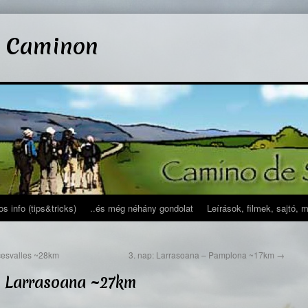
l Caminon
s info (tips&tricks)
..és még néhány gondolat
Leírások, filmek, sajtó, 
cesvalles ~28km
3. nap: Larrasoana – Pamplona ~17km
→
 – Larrasoana ~27km