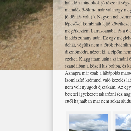
haladó zarándokok jó része itt végz
maradék 5-6km-t már valahogy megte
jó döntés volt:) ). Nagyon nehezemr
lépcsővel kombinált lejtő következet
megérkeztem Larrasoanaba, és a 6 e
kiadós zuhany után. Ez egy meglehe
dehát, végülis nem a török riviérák
disznómódra nézett ki, a cipőm nem
ezeket. Kiaggattam utána száradni ők
szandálban a közeli kis boltba, és k
Aznapra már csak a lábápolás marad
Izomlazító krémmel való kezelés láb
nem volt nyugodt éjszakám. Az egyi
betéttel igyekezett takarózni (ez na
ettől hajnalban már nem sokat aludt