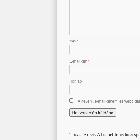
Név
*
E-mail cím
*
Honlap
A nevem, e-mail címem, és webold
This site uses Akismet to reduce s