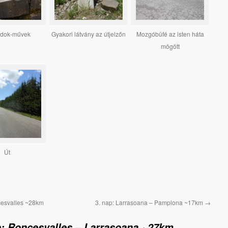
ndok-művek
Gyakori látvány az útjelzőn
Mozgóbüfé az isten háta
mögött
Út
cesvalles ~28km
3. nap: Larrasoana – Pamplona ~17km
→
p: Roncesvalles – Larrasoana ~27km