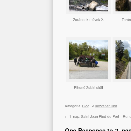
Zarándok-művek 2.
Zará
Pihenő Zubiri előtt
Kategória:
Blog
| A
közvetlen link
.
←
1. nap: Saint Jean Pied-de-Port – Ron
One Response to
2. na