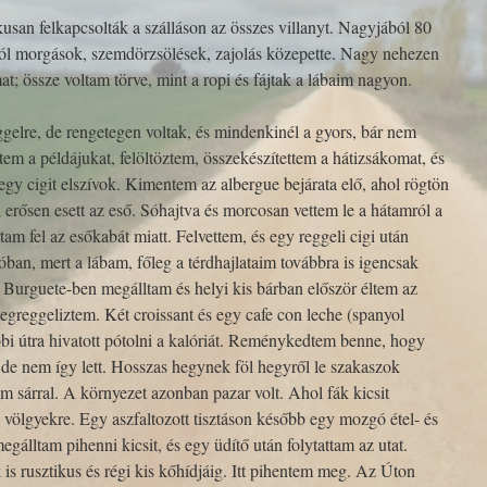
san felkapcsolták a szálláson az összes villanyt. Nagyjából 80
ól morgások, szemdörzsölések, zajolás közepette. Nagy nehezen
; össze voltam törve, mint a ropi és fájtak a lábaim nagyon.
gelre, de rengetegen voltak, és mindenkinél a gyors, bár nem
em a példájukat, felöltöztem, összekészítettem a hátizsákomat, és
gy cigit elszívok. Kimentem az albergue bejárata elő, ahol rögtön
 erősen esett az eső. Sóhajtva és morcosan vettem le a hátamról a
tam fel az esőkabát miatt. Felvettem, és egy reggeli cigi után
an, mert a lábam, főleg a térdhajlataim továbbra is igencsak
n, Burguete-ben megálltam és helyi kis bárban először éltem az
greggeliztem. Két croissant és egy cafe con leche (spanyol
ábbi útra hivatott pótolni a kalóriát. Reménykedtem benne, hogy
de nem így lett. Hosszas hegynek föl hegyről le szakaszok
cm sárral. A környezet azonban pazar volt. Ahol fák kicsit
 a völgyekre. Egy aszfaltozott tisztáson később egy mozgó étel- és
 megálltam pihenni kicsit, és egy üdítő után folytattam az utat.
is rusztikus és régi kis kőhídjáig. Itt pihentem meg. Az Úton