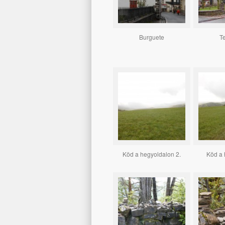
Burguete
T
Köd a hegyoldalon 2.
Köd a 