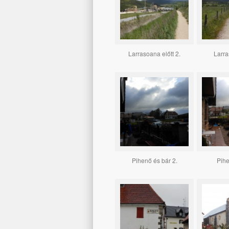
Larrasoana előtt 2.
Larra
Pihenő és bár 2.
Pihe