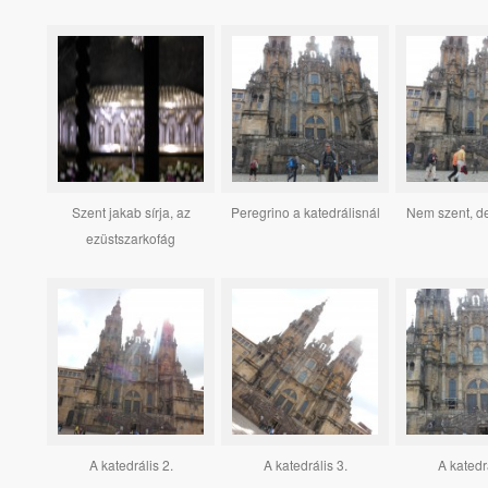
Szent jakab sírja, az
Peregrino a katedrálisnál
Nem szent, 
ezüstszarkofág
A katedrális 2.
A katedrális 3.
A katedrá