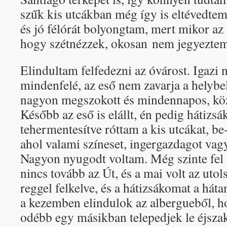
szűk kis utcákban még így is eltévedtem
és jó félórát bolyongtam, mert mikor az
hogy szétnézzek, okosan nem jegyeztem
Elindultam felfedezni az óvárost. Igazi 
mindenfelé, az eső nem zavarja a helybel
nagyon megszokott és mindennapos, köz
Később az eső is elállt, én pedig hátizs
tehermentesítve róttam a kis utcákat, b
ahol valami színeset, ingergazdagot vagy
Nagyon nyugodt voltam. Még szinte fel
nincs tovább az Út, és a mai volt az ut
reggel felkelve, és a hátizsákomat a hát
a kezemben elindulok az albergueből, 
odébb egy másikban telepedjek le éjszak