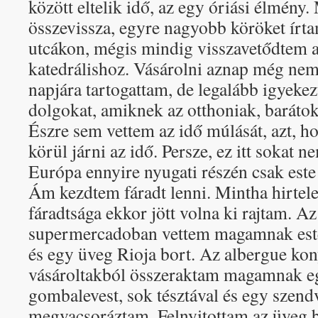
között eltelik idő, az egy óriási élmény
összevissza, egyre nagyobb köröket írtam
utcákon, mégis mindig visszavetődtem a 
katedrálishoz. Vásárolni aznap még nem
napjára tartogattam, de legalább igyeke
dolgokat, amiknek az otthoniak, barátok
Észre sem vettem az idő múlását, azt, ho
körül járni az idő. Persze, ez itt sokat n
Európa ennyire nyugati részén csak este
Ám kezdtem fáradt lenni. Mintha hirte
fáradtsága ekkor jött volna ki rajtam. Az
supermercadoban vettem magamnak estér
és egy üveg Rioja bort. Az albergue ko
vásároltakból összeraktam magamnak eg
gombalevest, sok tésztával és egy szend
megvacsoráztam. Felnyitottam az üveg bo