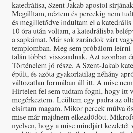
katedrálisa, Szent Jakab apostol sírján
Megálltam, néztem és percekig nem tud
és megilletődve indultam el a katedrális 
10 óra után voltam, a katedrálisba belé
a sapkámat. Már sok zarándok várt vagy
templomban. Meg sem próbálom leírni a 
talán többet visszaadnak. Azt azonban ér
Történelem jó része. A Szent-Jakab kat
épült, és azóta gyakorlatilag néhány apr
változatlan formában áll itt. A mise ne
Hirtelen fel sem tudtam fogni, hogy itt 
megérkeztem. Leültem egy padra az oltá
elsírtam magam. Mikor percek múlva ö
mise már majdnem elkezdődött. Mikro
nyelven, hogy a mise mindjárt kezdetét v