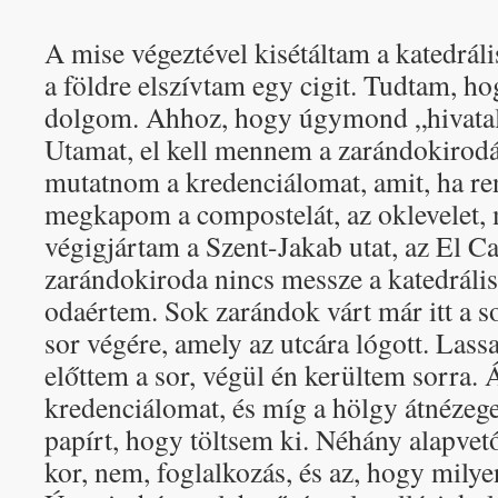
A mise végeztével kisétáltam a katedrális 
a földre elszívtam egy cigit. Tudtam, h
dolgom. Ahhoz, hogy úgymond „hivatal
Utamat, el kell mennem a zarándokirodáb
mutatnom a kredenciálomat, amit, ha re
megkapom a compostelát, az oklevelet, 
végigjártam a Szent-Jakab utat, az El C
zarándokiroda nincs messze a katedrálist
odaértem. Sok zarándok várt már itt a so
sor végére, amely az utcára lógott. Lass
előttem a sor, végül én kerültem sorra. 
kredenciálomat, és míg a hölgy átnézeget
papírt, hogy töltsem ki. Néhány alapvető
kor, nem, foglalkozás, és az, hogy milye