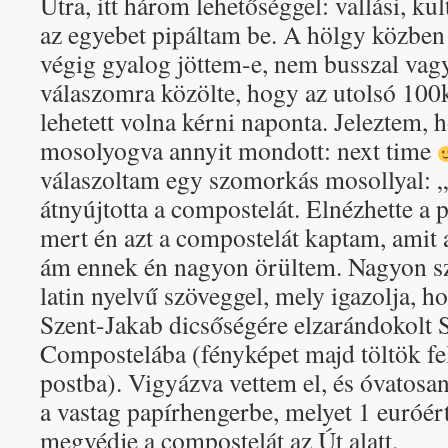
Útra, itt három lehetőséggel: vallási, ku
az egyebet pipáltam be. A hölgy közbe
végig gyalog jöttem-e, nem busszal vag
válaszomra közölte, hogy az utolsó 100k
lehetett volna kérni naponta. Jeleztem,
mosolyogva annyit mondott: next time
válaszoltam egy szomorkás mosollyal: 
átnyújtotta a compostelát. Elnézhette a 
mert én azt a compostelát kaptam, amit a
ám ennek én nagyon örültem. Nagyon szé
latin nyelvű szöveggel, mely igazolja, 
Szent-Jakab dicsőségére elzarándokolt 
Compostelába (fényképet majd töltök fel
postba). Vigyázva vettem el, és óvatosa
a vastag papírhengerbe, melyet 1 euróér
megvédje a compostelát az Út alatt.