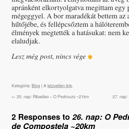
apránként elkortyolgatva megittam egy 
mégeggyel. A bor maradékát bettem az 
hűtőjébe, és fellépcsőztem a hálóteremb
élmények megtették a hatásukat: nem kel
elaludjak.
Lesz még post, nincs vége
Kategória:
Blog
| A
közvetlen link
.
←
25. nap: Ribadiso – O Pedrouzo ~21km
27. nap:
2 Responses to
26. nap: O Ped
de Compostela ~20km