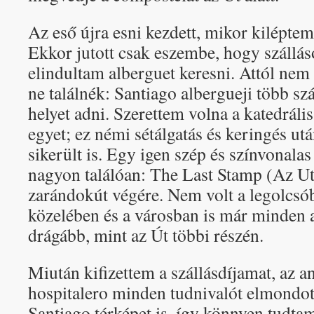
Az eső újra esni kezdett, mikor kilépte
Ekkor jutott csak eszembe, hogy szállá
elindultam alberguet keresni. Attól nem 
ne találnék: Santiago albergueji több s
helyet adni. Szerettem volna a katedrális
egyet; ez némi sétálgatás és keringés ut
sikerült is. Egy igen szép és színvonalas
nagyon találóan: The Last Stamp (Az Uto
zarándokút végére. Nem volt a legolcsó
közelében és a városban is már minden 
drágább, mint az Út többi részén.
Miután kifizettem a szállásdíjamat, az a
hospitalero minden tudnivalót elmondot
Santiago térképet is, így könnyen tudtam