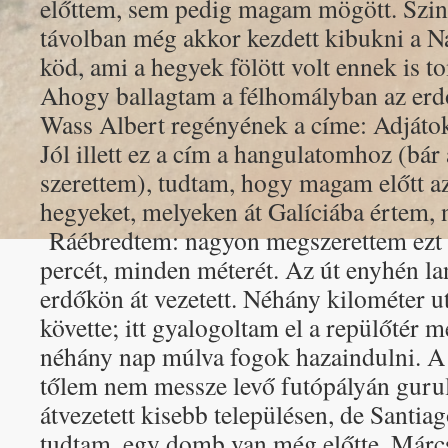
előttem, sem pedig magam mögött. Szint
távolban még akkor kezdett kibukni a Na
köd, ami a hegyek fölött volt ennek is to
Ahogy ballagtam a félhomályban az erd
Wass Albert regényének a címe: Adjátok
Jól illett ez a cím a hangulatomhoz (bár
szerettem), tudtam, hogy magam előtt az
hegyeket, melyeken át Galíciába értem,
Ráébredtem: nagyon megszerettem ezt 
percét, minden méterét. Az út enyhén lan
erdőkön át vezetett. Néhány kilométer u
követte; itt gyalogoltam el a repülőtér 
néhány nap múlva fogok hazaindulni. A f
tőlem nem messze levő futópályán guru
átvezetett kisebb településen, de Santia
tudtam, egy domb van még előtte. Márcs