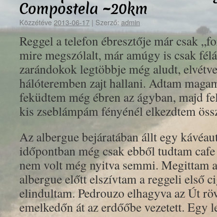
Compostela ~20km
Közzétéve
2013-06-17
|
Szerző:
admin
Reggel a telefon ébresztője már csak „fo
mire megszólalt, már amúgy is csak fé
zarándokok legtöbbje még aludt, elvétve 
hálóteremben zajt hallani. Adtam magam
feküdtem még ébren az ágyban, majd fel
kis zseblámpám fényénél elkezdtem öss
Az albergue bejáratában állt egy kávéau
időpontban még csak ebből tudtam cafe 
nem volt még nyitva semmi. Megittam a
albergue előtt elszívtam a reggeli első c
elindultam. Pedrouzo elhagyva az Út rö
emelkedőn át az erdőőbe vezetett. Egy l