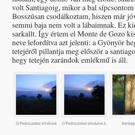
volt Santiagoig, mikor a bal sípcsontom 
Bosszúsan csodálkoztam, hiszen már jóva
semmi baja nem volt a lábaimnak. Ez ki
sarkallt. Így értem el Monte de Gozo k
neve lefordítva azt jelenti: a Gyönyör 
tetejéről pillantja meg először a santiago
hegy tetején zarándok emlékmű is áll.
O Pedrouzobol elindulva
O Pedrouzobol elindulva 2.
Santiag