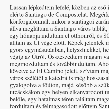
Lassan lépkedtem lefelé, közben az eső i
elérte Santiago de Compostelat. Megér
körforgalomnál, mikor a santiagoi zar
állva megláttam a Santiago város táblát
egy hónapja indultam el otthonról, és 8
álltam az Út vége előtt. Képek jelentek
gyors egymásutánban, helyszínekkel, he
végig az Útról. Összeszedtem magam va
megmozdultam és továbbindultam. Ahog
követve az El Camino jeleit, szívtam m
város szélétől a katedrális még hosszasa
gyalogolva a főúton, majd később a szűk
utcácskákon egy helyen elkanyarodott u
belőle, egy hatalmas téren találtam mag
fordultam és felmagasodott előttem San