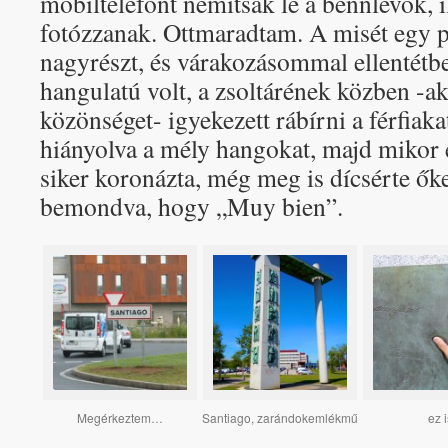
mobiltelefont némítsák le a bennlevők, il
fotózzanak. Ottmaradtam. A misét egy p
nagyrészt, és várakozásommal ellentétbe
hangulatú volt, a zsoltárének közben -a
közönséget- igyekezett rábírni a férfiaka
hiányolva a mély hangokat, majd mikor 
siker koronázta, még meg is dícsérte ő
bemondva, hogy „Muy bien”.
Megérkeztem…
Santiago, zarándokemlékmű
ez i